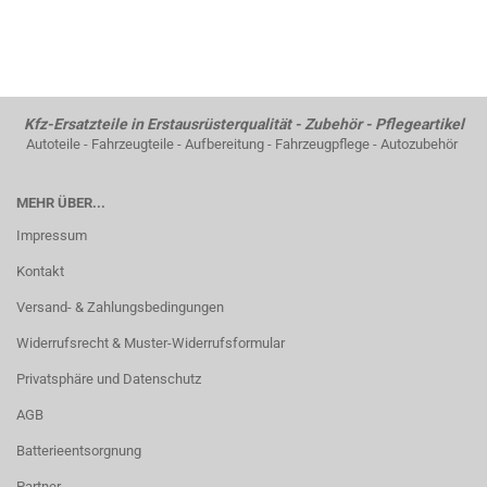
Kfz-Ersatzteile in Erstausrüsterqualität - Zubehör - Pflegeartikel
Autoteile - Fahrzeugteile - Aufbereitung - Fahrzeugpflege - Autozubehör
MEHR ÜBER...
Impressum
Kontakt
Versand- & Zahlungsbedingungen
Widerrufsrecht & Muster-Widerrufsformular
Privatsphäre und Datenschutz
AGB
Batterieentsorgnung
Partner