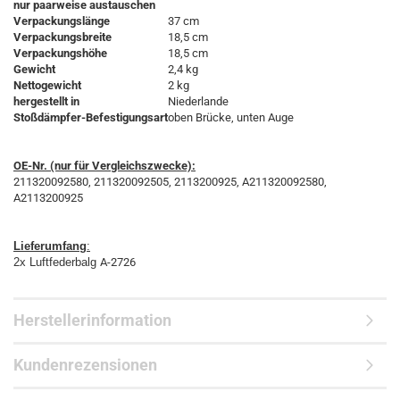
nur paarweise austauschen
Verpackungslänge
37 cm
Verpackungsbreite
18,5 cm
Verpackungshöhe
18,5 cm
Gewicht
2,4 kg
Nettogewicht
2 kg
hergestellt in
Niederlande
Stoßdämpfer-Befestigungsart
oben Brücke, unten Auge
OE-Nr. (nur für Vergleichszwecke):
211320092580, 211320092505, 2113200925, A211320092580,
A2113200925
Lieferumfang
:
2x Luftfederbalg
A-2726
Herstellerinformation
Kundenrezensionen