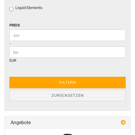
Liquid Elements
PREIS
PREIS
Preis bis
-
EUR
FILTERN
ZURÜCKSETZEN
Angebote