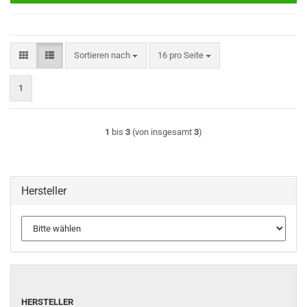
Sortieren nach
pro Seite
Sortieren nach
16 pro Seite
1
1
bis
3
(von insgesamt
3
)
Hersteller
HERSTELLER
HERSTELLER