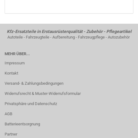
Kfz-Ersatzteile in Erstausrüsterqualität - Zubehör - Pflegeartikel
Autoteile - Fahrzeugteile - Aufbereitung - Fahrzeugpflege - Autozubehör
MEHR ÜBER...
Impressum
Kontakt
Versand- & Zahlungsbedingungen
Widerrufsrecht & Muster-Widerrufsformular
Privatsphäre und Datenschutz
AGB
Batterieentsorgnung
Partner