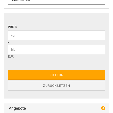
PREIS
PREIS
Preis bis
-
EUR
FILTERN
ZURÜCKSETZEN
Angebote