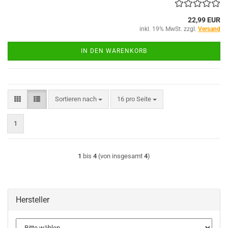
22,99 EUR
inkl. 19% MwSt. zzgl.
Versand
IN DEN WARENKORB
Sortieren nach
pro Seite
Sortieren nach
16 pro Seite
1
1
bis
4
(von insgesamt
4
)
Hersteller