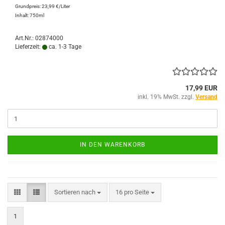
Grundpreis: 23,99 €/Liter
Inhalt: 750ml
Art.Nr.: 02874000
Lieferzeit:
ca. 1-3 Tage
17,99 EUR
inkl. 19% MwSt. zzgl.
Versand
IN DEN WARENKORB
Sortieren nach
pro Seite
Sortieren nach
16 pro Seite
1