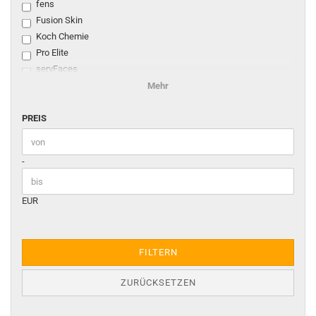
fens
Fusion Skin
Koch Chemie
Pro Elite
servFaces
Sonax
Mehr
PREIS
PREIS
Preis bis
-
EUR
FILTERN
ZURÜCKSETZEN