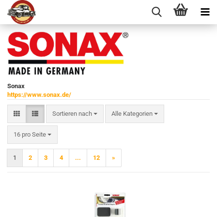
Sonax
https://www.sonax.de/
Sortieren nach
Sortieren nach
Alle Kategorien
pro Seite
16 pro Seite
1
2
3
4
...
12
»