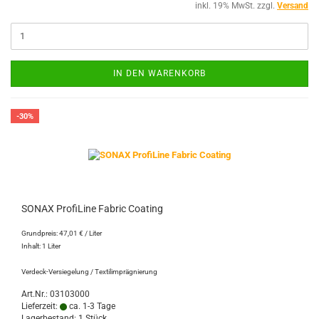
inkl. 19% MwSt. zzgl.
Versand
IN DEN WARENKORB
-30%
SONAX ProfiLine Fabric Coating
Grundpreis: 47,01 € / Liter
Inhalt: 1 Liter
Verdeck-Versiegelung / Textilimprägnierung
Art.Nr.: 03103000
Lieferzeit:
ca. 1-3 Tage
Lagerbestand: 1 Stück